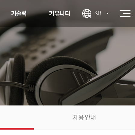
기술력
커뮤니티
KR
사용ㆍ인증
견적 문의
결제
1:1 문의
App 지원
PR센터
시스템 연동
채용 안내
UIㆍUX
장애 대응
채용 안내