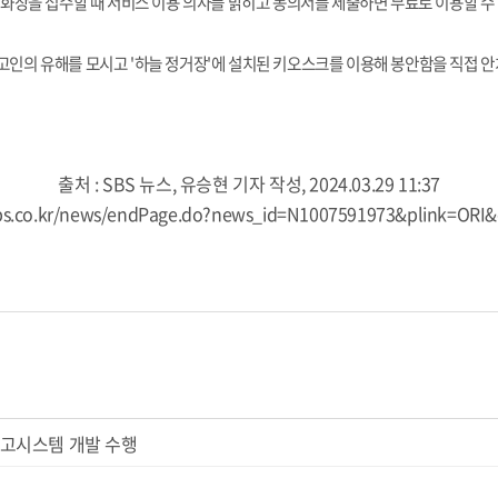
화장을 접수할 때 서비스 이용 의사를 밝히고 동의서를 제출하면 무료로 이용할 수
고인의 유해를 모시고 '하늘 정거장'에 설치된 키오스크를 이용해 봉안함을 직접 안치
출처 : SBS 뉴스, 유승현 기자 작성, 2024.03.29 11:37
sbs.co.kr/news/endPage.do?news_id=N1007591973&plink=OR
입출고시스템 개발 수행