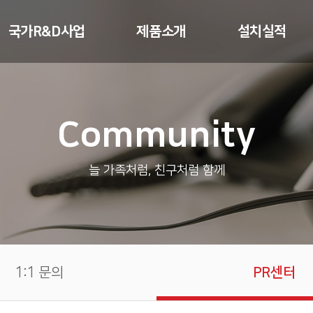
국가R&D사업
제품소개
설치실적
스마트셀
무인택배함
무인택배함
Community
등기교부기
스마트우편함
전자사물함
택배접수기
세대 / 미니창고
무인세탁함
늘 가족처럼, 친구처럼 함께
드론스테이션
전자사물함
냉장픽업박스
무인세탁함
픽업박스
무인냉장함
공구공유함
1:1 문의
PR센터
통합보관함
스마트스토리지