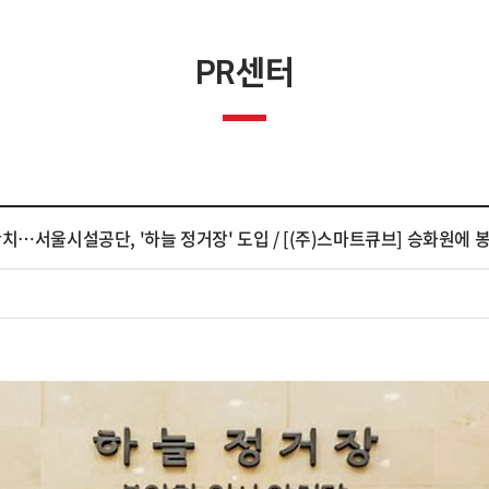
다용도 제품
호호락
PR센터
범용 제품
물품보관함(기타)
치…서울시설공단, '하늘 정거장' 도입 / [(주)스마트큐브] 승화원에 