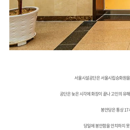
서
울시
설공단은 서울시립승화원을 
공단은 늦은 시각에 화장이 끝나 고인의 유해
봉안당은 통상 17
당일에 봉안함을 안치하지 못