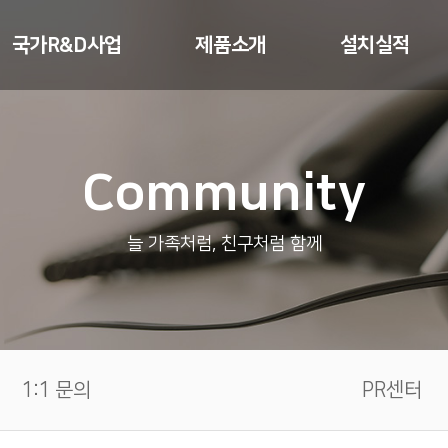
국가R&D사업
제품소개
설치실적
스마트셀
무인택배함
무인택배함
Community
등기교부기
스마트우편함
전자사물함
택배접수기
세대 / 미니창고
무인세탁함
늘 가족처럼, 친구처럼 함께
드론스테이션
전자사물함
냉장픽업박스
무인세탁함
픽업박스
무인냉장함
공구공유함
1:1 문의
PR센터
통합보관함
스마트스토리지