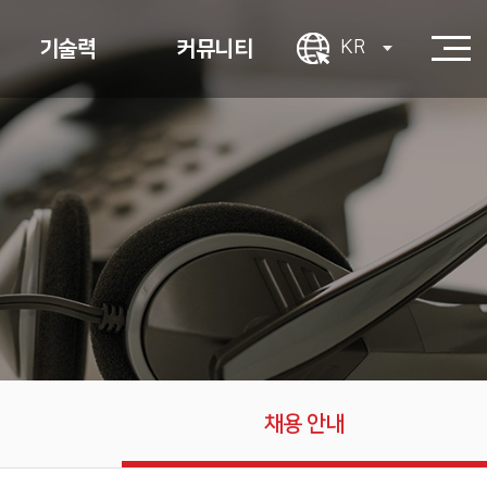
기술력
커뮤니티
KR
사용ㆍ인증
견적 문의
결제
1:1 문의
App 지원
PR센터
시스템 연동
채용 안내
UIㆍUX
장애 대응
채용 안내