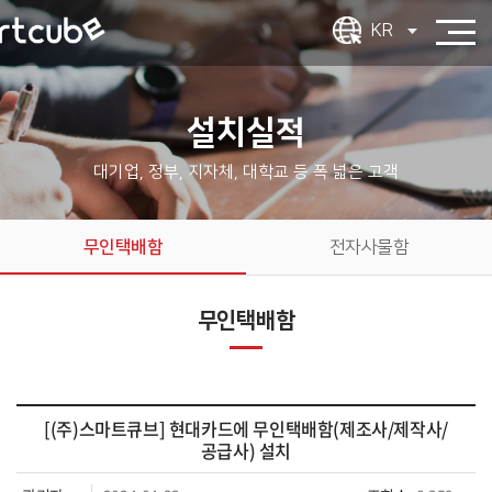
KR
설치실적
대기업, 정부, 지자체, 대학교 등 폭 넓은 고객
무인택배함
전자사물함
무인택배함
[(주)스마트큐브] 현대카드에 무인택배함(제조사/제작사/
공급사) 설치