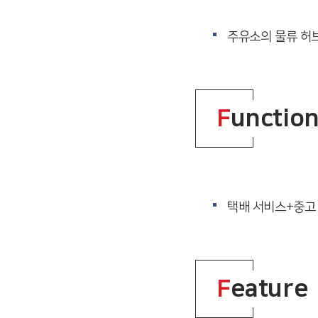
주유소의 물류 허
F
unctio
택배 서비스+중고 
F
eature