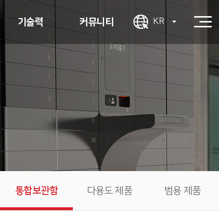
기술력
커뮤니티
KR
사용ㆍ인증
견적 문의
결제
1:1 문의
App 지원
PR센터
시스템 연동
채용 안내
UIㆍUX
장애 대응
통합보관함
다용도 제품
범용 제품