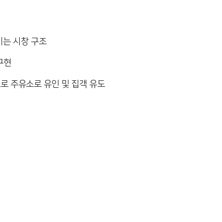
이는 시창 구조
 구현
로 주유소로 유인 및 집객 유도