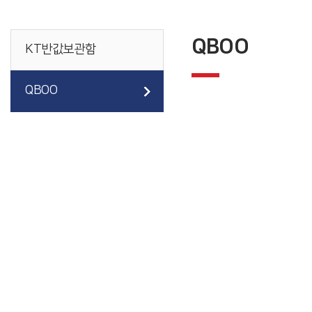
QBOO
KT반값보관함
QBOO