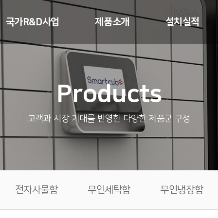
국가R&D사업
제품소개
설치실적
스마트셀
무인택배함
무인택배함
Products
등기교부기
스마트우편함
전자사물함
택배접수기
세대 / 미니창고
무인세탁함
고객과 시장 기대를 반영한 다양한 제품군 구성
드론스테이션
전자사물함
냉장픽업박스
무인세탁함
픽업박스
무인냉장함
공구공유함
전자사물함
무인세탁함
무인냉장함
통합보관함
스마트스토리지