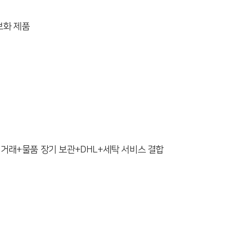
브화 제품
n
거래+물품 장기 보관+DHL+세탁 서비스 결합