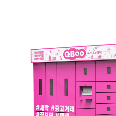
다용도 제품
호호락
범용 제품
물품보관함(기타)