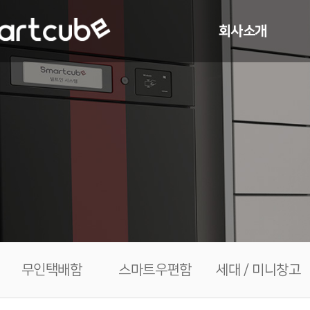
회사소개
CEO 인사말
연혁
조직 구성
특허 및 기술
찾아오시는 길
무인택배함
스마트우편함
세대 / 미니창고