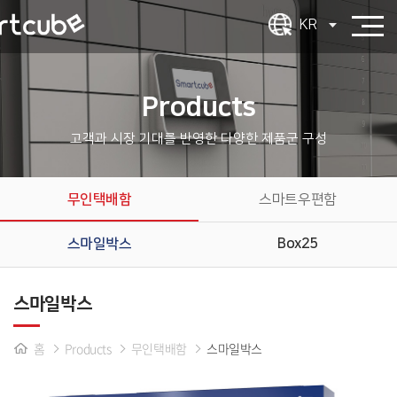
KR
Products
고객과 시장 기대를 반영한 다양한 제품군 구성
무인택배함
스마트우편함
스마일박스
Box25
스마일박스
홈
Products
무인택배함
스마일박스