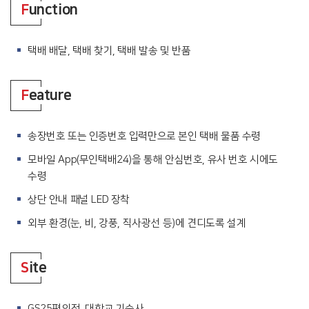
F
unction
택배 배달, 택배 찾기, 택배 발송 및 반품
F
eature
송장번호 또는 인증번호 입력만으로 본인 택배 물품 수령
모바일 App(무인택배24)을 통해 안심번호, 유사 번호 시에도
수령
상단 안내 패널 LED 장착
외부 환경(눈, 비, 강풍, 직사광선 등)에 견디도록 설계
S
ite
GS25편의점, 대학교 기숙사