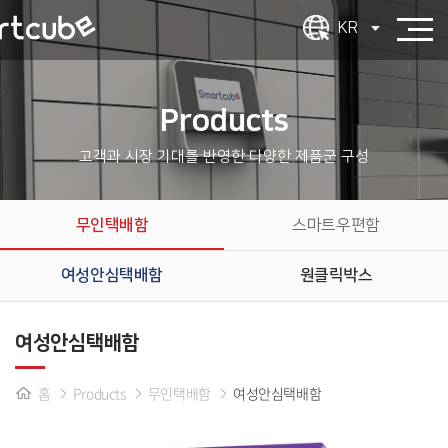
KR
Products
고객과 시장 기대를 반영한 다양한 제품군 구성
무인택배함
스마트우편함
여성안심택배함
원클릭박스
여성안심택배함
홈
Products
무인택배함
여성안심택배함